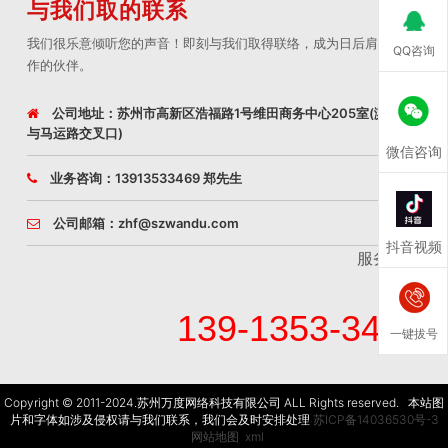
与我们取的联系
我们很乐意倾听您的声音！即刻与我们取得联络，成为日后肩并肩合
QQ咨询
作的伙伴。
公司地址：苏州市高新区浩福路1号维田商务中心205室(滨河路
与马运路交叉口)
微信咨询
业务咨询：13913533469 郑先生
公司邮箱：zhf@szwandu.com
抖音视频
服务咨询
139-1353-3469
一键拔号
Copyright © 2011-2024.苏州万度网络科技有限公司 ALL Rights reserved. 本站图
片和字体如涉及侵权请与我们联系，我们会及时安排处理
苏ICP备14036530号-3
网站地图
xml